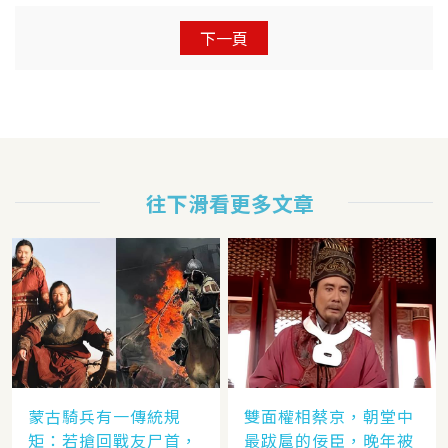
下一頁
往下滑看更多文章
蒙古騎兵有一傳統規
雙面權相蔡京，朝堂中
矩：若搶回戰友尸首，
最跋扈的佞臣，晚年被