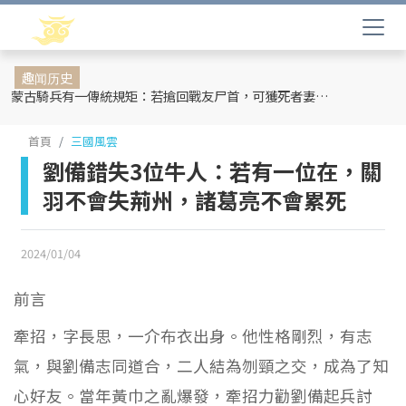
趣闻历史
蒙古騎兵有一傳統規矩：若搶回戰友尸首，可獲死者妻妾和全部牲畜
首頁
三國風雲
劉備錯失3位牛人：若有一位在，關
羽不會失荊州，諸葛亮不會累死
2024/01/04
前言
牽招，字長思，一介布衣出身。他性格剛烈，有志
氣，與劉備志同道合，二人結為刎頸之交，成為了知
心好友。當年黃巾之亂爆發，牽招力勸劉備起兵討