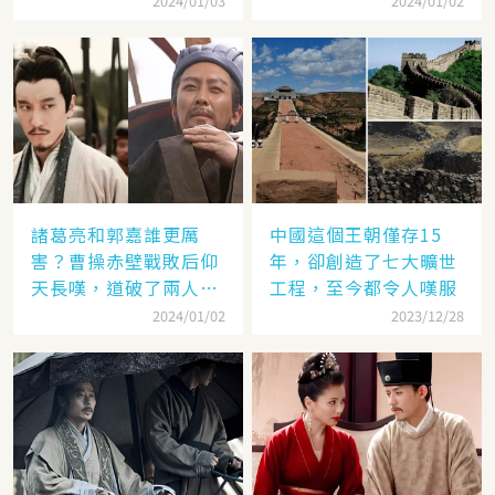
2024/01/03
2024/01/02
諸葛亮和郭嘉誰更厲
中國這個王朝僅存15
害？曹操赤壁戰敗后仰
年，卻創造了七大曠世
天長嘆，道破了兩人高
工程，至今都令人嘆服
低
2024/01/02
2023/12/28