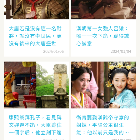
大唐若是沒有這一名戰
漢朝第一女強人呂雉：
將，就沒有李世民，更
唯一一次下跪，跪得誠
沒有後來的大唐盛世
心誠意
2024/01/06
2024/01/04
康熙祭拜孔子，看見碑
衛青要娶漢武帝守寡的
文遲遲不跪，大臣遮住
姐姐，平陽公主很生
一個字后，他立刻下跪
氣：他以前只是我的奴
隸