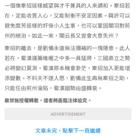
一個像牽招這樣威望與才干兼具的人來調和。牽招若
在，定能收買人心，又能制衡不安定因素。興許可以
避免糜芳這樣的奸佞小人生事，也可以鞏固關羽對荊
州的統治。如此一來，關云長又豈會大意失州？
牽招的離去，是劉備永遠無法彌補的一塊隱患。此人
若在，蜀漢運籌帷幄之中多一員猛將，三國鼎立之勢
必將變幻莫測。蜀漢原本機會渺茫，牽招加入更能增
添變數。不料天不遂人愿，劉備此生再無牽招之助，
只能任由荊州淪陷，蜀漢國勢由盛轉衰。
嚴禁無授權轉載，違者將面臨法律追究。
ADVERTISEMENT
文章未完，點擊下一頁繼續