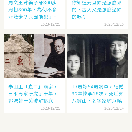
周文王背姜子牙800步
你知道元旦節是怎麼來
周朝800年，為何不多
的，古人又是怎麼過節
背幾步？只因他犯了個
的嗎？
錯
2023/12/25
2023/12/25
泰山上「蟲二」兩字，
17歲嫁54歲將軍，結婚
日本專家研究了十年，
32年懷孕16次，死后葬
郭沫若一笑破解謎底
八寶山，名字家喻戶曉
2023/12/25
2023/12/24