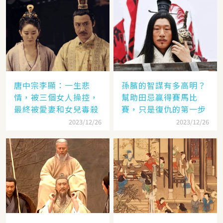
唐中宗李顯：一生悲
孫臏的智謀有多高明？
情，被三個女人操控，
幫助田忌贏得賽馬比
最終被愛妻和女兒毒殺
賽，只是復仇的第一步
2023/12/26
2023/12/26