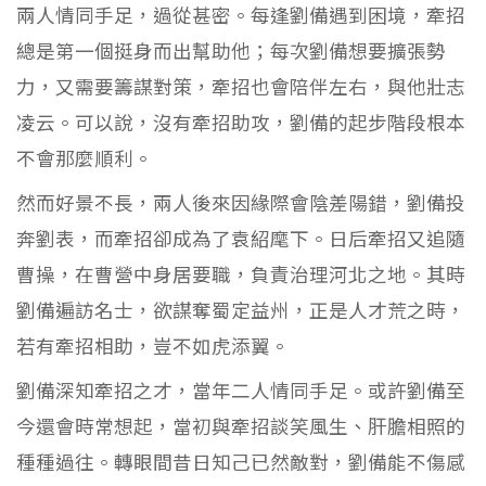
兩人情同手足，過從甚密。每逢劉備遇到困境，牽招
總是第一個挺身而出幫助他；每次劉備想要擴張勢
力，又需要籌謀對策，牽招也會陪伴左右，與他壯志
凌云。可以說，沒有牽招助攻，劉備的起步階段根本
不會那麼順利。
然而好景不長，兩人後來因緣際會陰差陽錯，劉備投
奔劉表，而牽招卻成為了袁紹麾下。日后牽招又追隨
曹操，在曹營中身居要職，負責治理河北之地。其時
劉備遍訪名士，欲謀奪蜀定益州，正是人才荒之時，
若有牽招相助，豈不如虎添翼。
劉備深知牽招之才，當年二人情同手足。或許劉備至
今還會時常想起，當初與牽招談笑風生、肝膽相照的
種種過往。轉眼間昔日知己已然敵對，劉備能不傷感