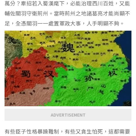
萬分？牽招若入蜀漢麾下，必能治理西川百姓，又能
輔佐關羽守衛荊州。當時荊州之地諸葛亮才能尚顯不
足，全憑關羽一一處置軍政大事，人手明顯不夠。
ADVERTISEMENT
有些臣子性格暴躁難制，有些又貪生怕死，這都需要