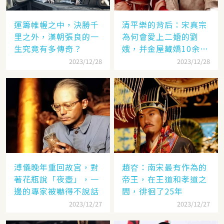
運籌帷幄之中，決勝千
清平樂的背后：宋真宗
里之外，漢朝張良的一
為何會愛上二婚的劉
生究竟有多傳奇？
娥，并金屋藏嬌10余
年？
2023/12/28
2023/12/28
溥儀晚年重回故宮，對
趙昚：南宋最有作為的
著花瓶說「夜壺」，一
帝王，在王道和孝道之
邊的專家被嚇得不說話
間，徘徊了25年
2023/12/27
2023/12/27