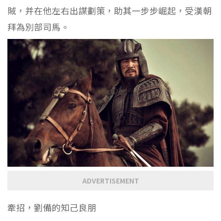
賊，并在他左右出謀劃策，助其一步步崛起，受漢朝
拜為別部司馬。
ADVERTISEMENT
牽招，劉備的知己良朋