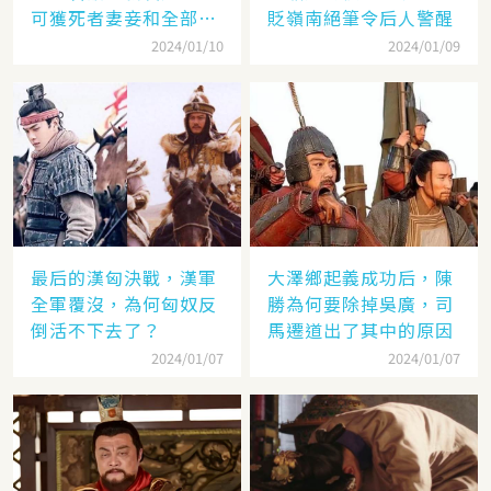
可獲死者妻妾和全部牲
貶嶺南絕筆令后人警醒
畜
2024/01/10
2024/01/09
最后的漢匈決戰，漢軍
大澤鄉起義成功后，陳
全軍覆沒，為何匈奴反
勝為何要除掉吳廣，司
倒活不下去了？
馬遷道出了其中的原因
2024/01/07
2024/01/07