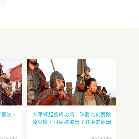
軍覆沒，
大澤鄉起義成功后，陳勝為何要除
？
掉吳廣，司馬遷道出了其中的原因
024/01/07
2024/01/07