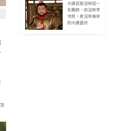
大唐若是沒有這一
名戰將，就沒有李
世民，更沒有後來
的大唐盛世
電
多
，
可
次