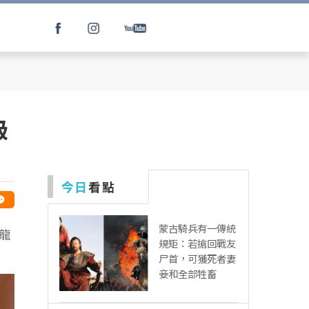
級
今日
看點
蒙古騎兵有一傳統
龍
規矩：若搶回戰友
尸首，可獲死者妻
妾和全部牲畜