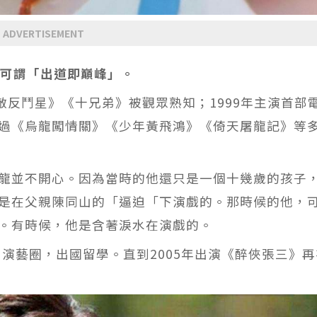
ADVERTISEMENT
龍可謂「出道即巔峰」。
敵反鬥星》《十兄弟》被觀眾熟知；1999年主演首部
過《烏龍闖情關》《少年黃飛鴻》《倚天屠龍記》等
龍並不開心。因為當時的他還只是一個十幾歲的孩子
是在父親陳同山的「逼迫「下演戲的。那時候的他，
。有時候，他是含著淚水在演戲的。
出演藝圈，出國留學。直到2005年出演《醉俠張三》再