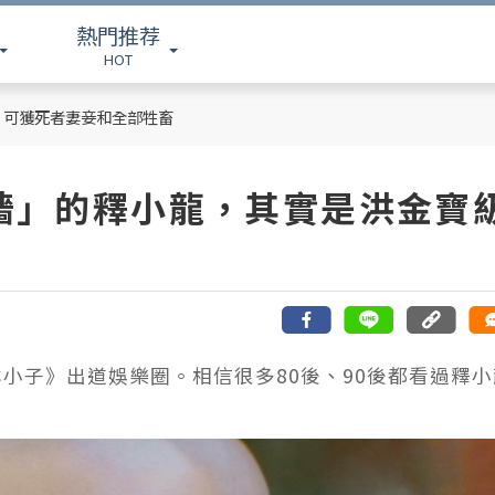
熱門推荐
HOT
，可獲死者妻妾和全部牲畜
牆」的釋小龍，其實是洪金寶
林小子》出道娛樂圈。相信很多80後、90後都看過釋小