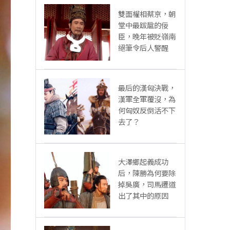
雙面權相蔡京，朝
堂中最跋扈的佞
臣，晚年被貶嶺南
絕筆令后人警醒
最后的漢匈決戰，
漢軍全軍覆沒，為
何匈奴反倒活不下
去了？
大澤鄉起義成功
后，陳勝為何要除
掉吳廣，司馬遷道
出了其中的原因