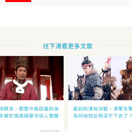
往下滑看更多文章
相蔡京，朝堂中最跋扈的佞
最后的漢匈決戰，漢軍全
年被貶嶺南絕筆令后人警醒
為何匈奴反倒活不下去了
2024/01/09
2