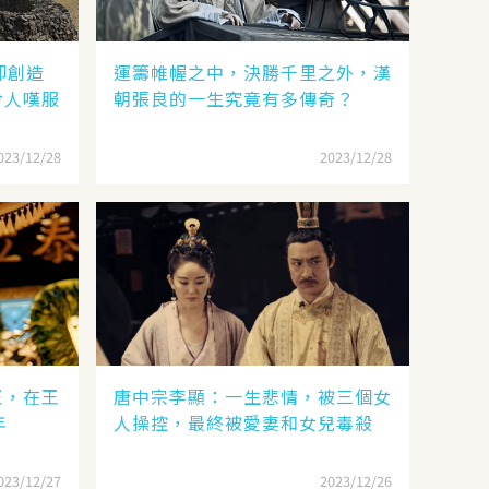
卻創造
運籌帷幄之中，決勝千里之外，漢
令人嘆服
朝張良的一生究竟有多傳奇？
023/12/28
2023/12/28
王，在王
唐中宗李顯：一生悲情，被三個女
年
人操控，最終被愛妻和女兒毒殺
023/12/27
2023/12/26