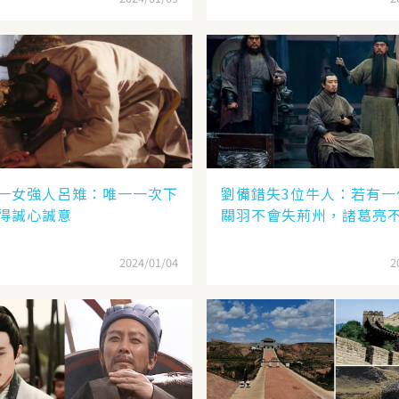
一女強人呂雉：唯一一次下
劉備錯失3位牛人：若有一
得誠心誠意
關羽不會失荊州，諸葛亮
2024/01/04
2