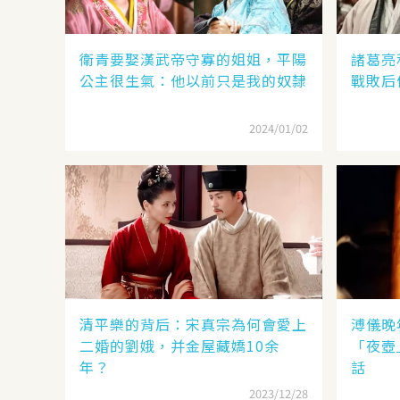
衛青要娶漢武帝守寡的姐姐，平陽
諸葛亮
公主很生氣：他以前只是我的奴隸
戰敗后
2024/01/02
清平樂的背后：宋真宗為何會愛上
溥儀晚
二婚的劉娥，并金屋藏嬌10余
「夜壺
年？
話
2023/12/28