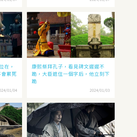
位在，
康熙祭拜孔子，看見碑文遲遲不
不會累死
跪，大臣遮住一個字后，他立刻下
跪
024/01/04
2024/01/03