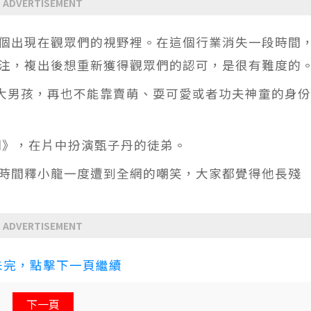
ADVERTISEMENT
個出現在觀眾們的視野裡。在這個行業消失一段時間
注，複出後想重新獲得觀眾們的認可，是很有難度的
的大男孩，再也不能靠賣萌、耍可愛或者功夫神童的身
問》，在片中扮演甄子丹的徒弟。
時間釋小龍一度遭到全網的嘲笑，大家都覺得他長殘
ADVERTISEMENT
未完，點擊下一頁繼續
下一頁