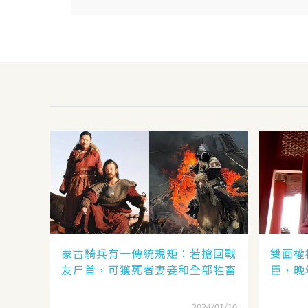
蒙古騎兵有一傳統規矩：若搶回戰
雙面權
友尸首，可獲死者妻妾和全部牲畜
臣，晚
2024/01/10