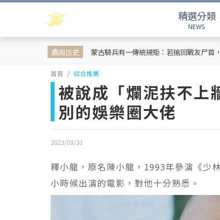
精選分類
NEWS
趣闻历史
蒙古騎兵有一傳統規矩：若搶回戰友尸首
首頁
綜合推薦
被說成「爛泥扶不上
別的娛樂圈大佬
2023/08/31
釋小龍，原名陳小龍，1993年參演《少
小時候出演的電影，對他十分熟悉。