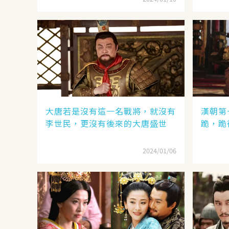
大唐若是沒有這一名戰將，就沒有
漢朝第
李世民，更沒有後來的大唐盛世
跪，跪
2024/01/06