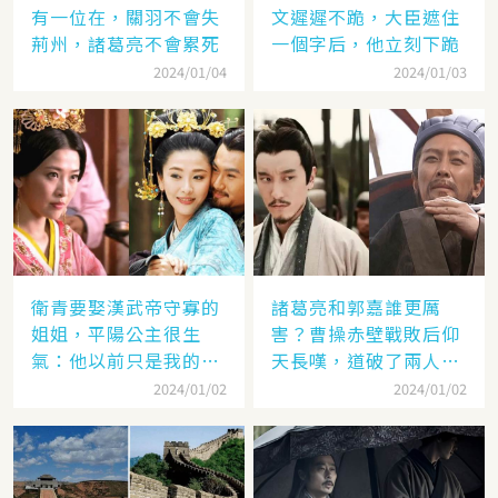
有一位在，關羽不會失
文遲遲不跪，大臣遮住
荊州，諸葛亮不會累死
一個字后，他立刻下跪
2024/01/04
2024/01/03
衛青要娶漢武帝守寡的
諸葛亮和郭嘉誰更厲
姐姐，平陽公主很生
害？曹操赤壁戰敗后仰
氣：他以前只是我的奴
天長嘆，道破了兩人高
隸
低
2024/01/02
2024/01/02