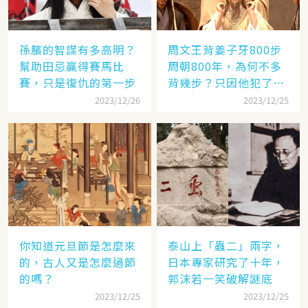
孫臏的智謀有多高明？
周文王背姜子牙800步
幫助田忌贏得賽馬比
周朝800年，為何不多
賽，只是復仇的第一步
背幾步？只因他犯了個
錯
2023/12/26
2023/12/25
你知道元旦節是怎麼來
泰山上「蟲二」兩字，
的，古人又是怎麼過節
日本專家研究了十年，
的嗎？
郭沫若一笑破解謎底
2023/12/25
2023/12/25