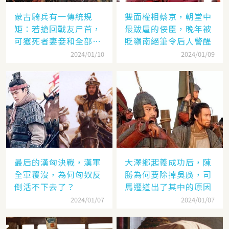
蒙古騎兵有一傳統規
雙面權相蔡京，朝堂中
矩：若搶回戰友尸首，
最跋扈的佞臣，晚年被
可獲死者妻妾和全部牲
貶嶺南絕筆令后人警醒
畜
2024/01/10
2024/01/09
最后的漢匈決戰，漢軍
大澤鄉起義成功后，陳
全軍覆沒，為何匈奴反
勝為何要除掉吳廣，司
倒活不下去了？
馬遷道出了其中的原因
2024/01/07
2024/01/07