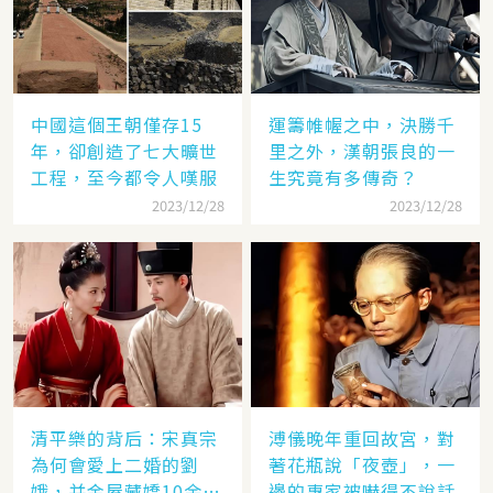
中國這個王朝僅存15
運籌帷幄之中，決勝千
年，卻創造了七大曠世
里之外，漢朝張良的一
工程，至今都令人嘆服
生究竟有多傳奇？
2023/12/28
2023/12/28
清平樂的背后：宋真宗
溥儀晚年重回故宮，對
為何會愛上二婚的劉
著花瓶說「夜壺」，一
娥，并金屋藏嬌10余
邊的專家被嚇得不說話