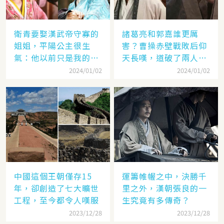
衛青要娶漢武帝守寡的
諸葛亮和郭嘉誰更厲
姐姐，平陽公主很生
害？曹操赤壁戰敗后仰
氣：他以前只是我的奴
天長嘆，道破了兩人高
隸
低
2024/01/02
2024/01/02
中國這個王朝僅存15
運籌帷幄之中，決勝千
年，卻創造了七大曠世
里之外，漢朝張良的一
工程，至今都令人嘆服
生究竟有多傳奇？
2023/12/28
2023/12/28