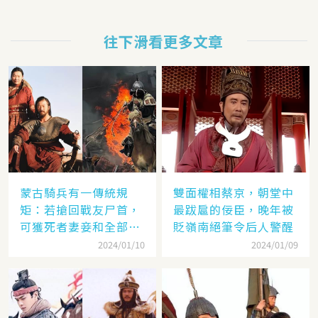
往下滑看更多文章
蒙古騎兵有一傳統規
雙面權相蔡京，朝堂中
矩：若搶回戰友尸首，
最跋扈的佞臣，晚年被
可獲死者妻妾和全部牲
貶嶺南絕筆令后人警醒
畜
2024/01/10
2024/01/09