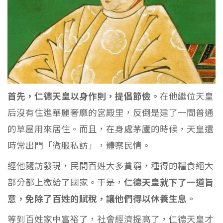
首先，仁德天皇以身作則，提倡節儉。
在他繼位天皇
后沒有住進華麗奢靡的宮殿里，反倒是建了一間普通
的草屋用來居住。而且，在身處茅廬的時候，天皇還
時常出門「微服私訪」，體察民情。
經他隨訪發現，民間百姓大多貧窮，種得的糧食絕大
部分都上繳給了國家。于是，
仁德天皇就下了一道旨
意，免除了百姓的賦稅，讓他們得以休養生息。
等到百姓家中富裕了，社會經濟提高了，仁德天皇才