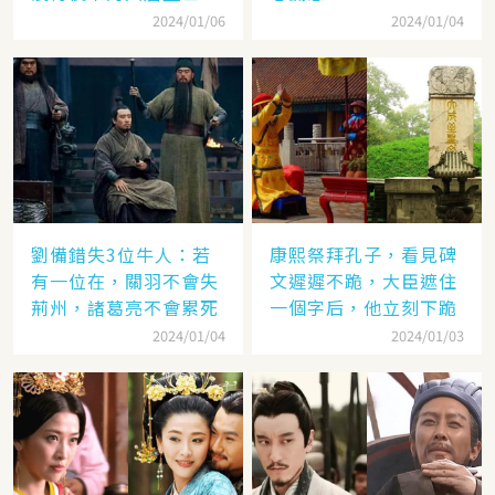
2024/01/06
2024/01/04
劉備錯失3位牛人：若
康熙祭拜孔子，看見碑
有一位在，關羽不會失
文遲遲不跪，大臣遮住
荊州，諸葛亮不會累死
一個字后，他立刻下跪
2024/01/04
2024/01/03