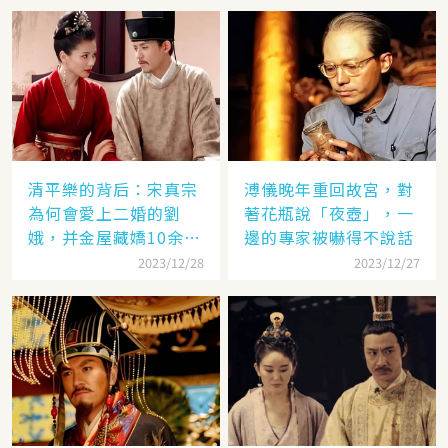
清平樂的背后：宋真宗
溥儀晚年重回故宮，對
為何會愛上二婚的劉
著花瓶說「夜壺」，一
娥，并金屋藏嬌10余
邊的專家被嚇得不說話
年？
2023/12/28
2023/12/27