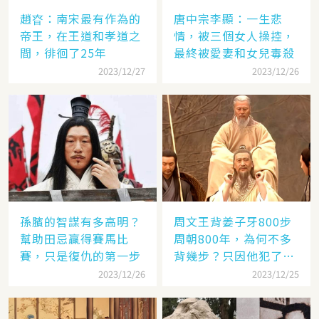
趙昚：南宋最有作為的
唐中宗李顯：一生悲
帝王，在王道和孝道之
情，被三個女人操控，
間，徘徊了25年
最終被愛妻和女兒毒殺
2023/12/27
2023/12/26
孫臏的智謀有多高明？
周文王背姜子牙800步
幫助田忌贏得賽馬比
周朝800年，為何不多
賽，只是復仇的第一步
背幾步？只因他犯了個
錯
2023/12/26
2023/12/25