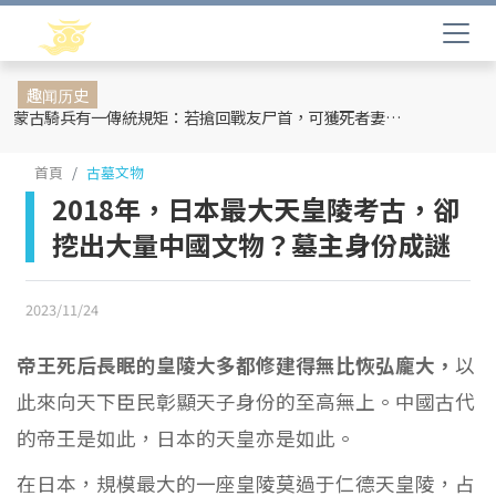
趣闻历史
蒙古騎兵有一傳統規矩：若搶回戰友尸首，可獲死者妻妾和全部牲畜
首頁
古墓文物
2018年，日本最大天皇陵考古，卻
挖出大量中國文物？墓主身份成謎
2023/11/24
帝王死后長眠的皇陵大多都修建得無比恢弘龐大，
以
此來向天下臣民彰顯天子身份的至高無上。中國古代
的帝王是如此，日本的天皇亦是如此。
在日本，規模最大的一座皇陵莫過于仁德天皇陵，占