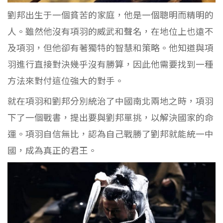
劉邦出生于一個貧苦的家庭，他是一個聰明而精明的
人。雖然他沒有項羽的威武和聲名，在地位上也遠不
及項羽，但他卻有著獨特的智慧和策略。他知道與項
羽進行直接對決幾乎沒有勝算，因此他需要找到一種
方法來對付這位強大的對手。
就在項羽和劉邦分別統治了中國南北兩地之時，項羽
下了一個戰書，提出要與劉邦單挑，以解決國家的命
運。項羽自信無比，認為自己戰勝了劉邦就能統一中
國，成為真正的君王。