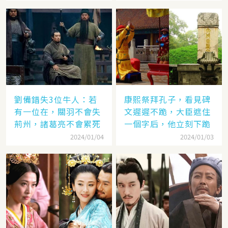
劉備錯失3位牛人：若
康熙祭拜孔子，看見碑
有一位在，關羽不會失
文遲遲不跪，大臣遮住
荊州，諸葛亮不會累死
一個字后，他立刻下跪
2024/01/04
2024/01/03