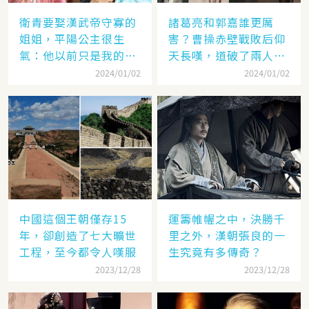
衛青要娶漢武帝守寡的
諸葛亮和郭嘉誰更厲
姐姐，平陽公主很生
害？曹操赤壁戰敗后仰
氣：他以前只是我的奴
天長嘆，道破了兩人高
隸
低
2024/01/02
2024/01/02
中國這個王朝僅存15
運籌帷幄之中，決勝千
年，卻創造了七大曠世
里之外，漢朝張良的一
工程，至今都令人嘆服
生究竟有多傳奇？
2023/12/28
2023/12/28