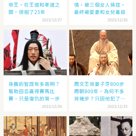
帝王，在王道和孝道之
情，被三個女人操控，
間，徘徊了25年
最終被愛妻和女兒毒殺
2023/12/27
2023/12/26
孫臏的智謀有多高明？
周文王背姜子牙800步
幫助田忌贏得賽馬比
周朝800年，為何不多
賽，只是復仇的第一步
背幾步？只因他犯了個
錯
2023/12/26
2023/12/25