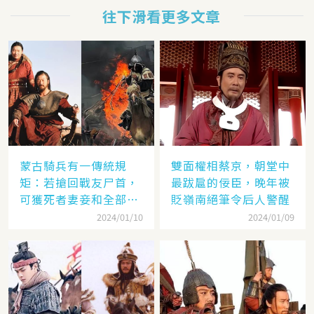
往下滑看更多文章
蒙古騎兵有一傳統規
雙面權相蔡京，朝堂中
矩：若搶回戰友尸首，
最跋扈的佞臣，晚年被
可獲死者妻妾和全部牲
貶嶺南絕筆令后人警醒
畜
2024/01/10
2024/01/09