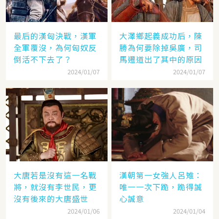
最后的漢匈決戰，漢軍
大澤鄉起義成功后，陳
全軍覆沒，為何匈奴反
勝為何要除掉吳廣，司
倒活不下去了？
馬遷道出了其中的原因
2024/01/07
2024/01/07
大唐若是沒有這一名戰
漢朝第一女強人呂雉：
將，就沒有李世民，更
唯一一次下跪，跪得誠
沒有後來的大唐盛世
心誠意
2024/01/06
2024/01/04