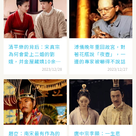
清平樂的背后：宋真宗
溥儀晚年重回故宮，對
為何會愛上二婚的劉
著花瓶說「夜壺」，一
娥，并金屋藏嬌10余
邊的專家被嚇得不說話
年？
2023/12/28
2023/12/27
趙昚：南宋最有作為的
唐中宗李顯：一生悲