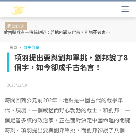
趣闻历史
蒙古騎兵有一傳統規矩：若搶回戰友尸首，可獲死者妻妾和全部牲畜
首頁
野史分享
項羽提出要與劉邦單挑，劉邦說了8
個字，如今卻成千古名言！
2023/12/10
時間回到公元前202年，地點是中國古代的戰爭年
代。項羽，一個威猛而野心勃勃的戰士，和劉邦，一
個足智多謀的政治家，正在面對決定中國命運的關鍵
時刻。項羽提出要與劉邦單挑，而劉邦卻說了八個