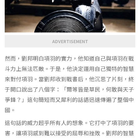
ADVERTISEMENT
然而，劉邦明白項羽的實力，他知道自己與項羽在戰
斗力上無法匹敵。于是，他決定運用自己獨特的智慧
來對付項羽。當劉邦收到戰書后，他沉思了片刻，終
于開口說出了八個字：「爾等皆是草民，何敢與天子
爭鋒？」這句簡短而又犀利的話語迅速傳遍了整個中
國。
這句話的威力超乎所有人的想象。它打中了項羽的要
害，讓項羽感到難以接受的屈辱和挫敗。劉邦的智慧