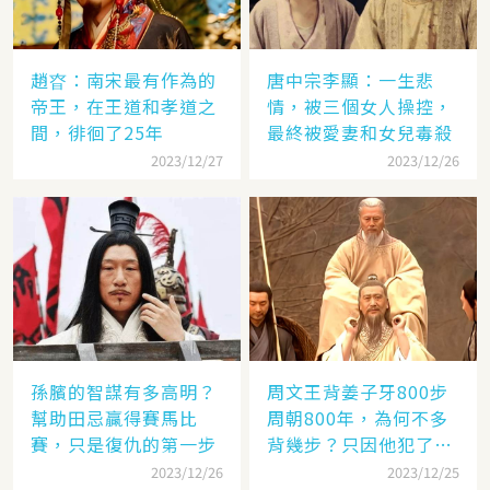
趙昚：南宋最有作為的
唐中宗李顯：一生悲
帝王，在王道和孝道之
情，被三個女人操控，
間，徘徊了25年
最終被愛妻和女兒毒殺
2023/12/27
2023/12/26
孫臏的智謀有多高明？
周文王背姜子牙800步
幫助田忌贏得賽馬比
周朝800年，為何不多
賽，只是復仇的第一步
背幾步？只因他犯了個
錯
2023/12/26
2023/12/25