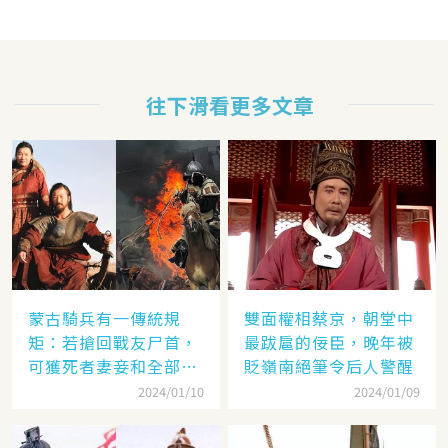
往下滑看更多文章
蒙古騎兵有一傳統規
雙面權相蔡京，朝堂中
矩：若搶回戰友尸首，
最跋扈的佞臣，晚年被
可獲死者妻妾和全部牲
貶嶺南絕筆令后人警醒
畜
2024/01/10
2024/01/09