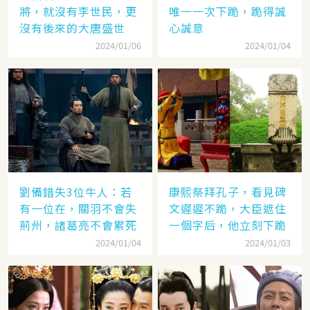
將，就沒有李世民，更
唯一一次下跪，跪得誠
沒有後來的大唐盛世
心誠意
2024/01/06
2024/01/04
劉備錯失3位牛人：若
康熙祭拜孔子，看見碑
有一位在，關羽不會失
文遲遲不跪，大臣遮住
荊州，諸葛亮不會累死
一個字后，他立刻下跪
2024/01/04
2024/01/03