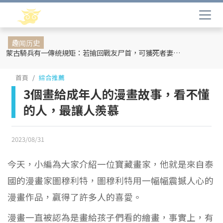
趣闻历史
蒙古騎兵有一傳統規矩：若搶回戰友尸首，可獲死者妻妾和全部牲畜
首頁
綜合推薦
3個畫給成年人的漫畫故事，看不懂
的人，最讓人羨慕
2023/08/31
今天，小編為大家介紹一位寶藏畫家，他就是來自泰
國的漫畫家圖穆利特，圖穆利特用一幅幅震撼人心的
漫畫作品，贏得了許多人的喜愛。
漫畫一直被認為是畫給孩子們看的繪畫，事實上，有