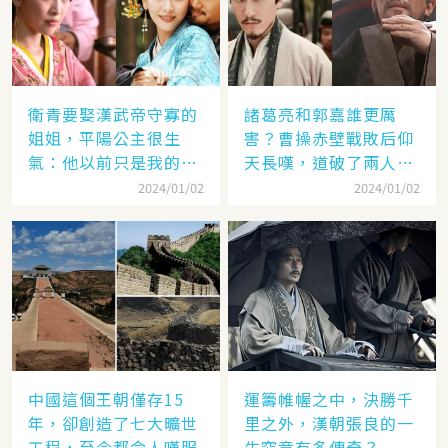
衛青要娶漢武帝守寡的
諸葛亮和郭嘉誰更厲
姐姐，平陽公主很生
害？曹操赤壁戰敗后仰
氣：他以前只是我的奴
天長嘆，道破了兩人高
隸
低
2024/01/02
2024/01/02
中國這個王朝僅存15
運籌帷幄之中，決勝千
年，卻創造了七大曠世
里之外，漢朝張良的一
工程，至今都令人嘆服
生究竟有多傳奇？