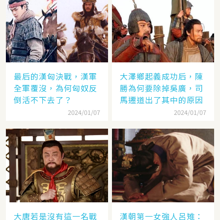
最后的漢匈決戰，漢軍
大澤鄉起義成功后，陳
全軍覆沒，為何匈奴反
勝為何要除掉吳廣，司
倒活不下去了？
馬遷道出了其中的原因
2024/01/07
2024/01/07
大唐若是沒有這一名戰
漢朝第一女強人呂雉：