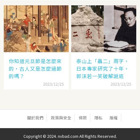
你知道元旦節是怎麼來
泰山上「蟲二」兩字，
的，古人又是怎麼過節
日本專家研究了十年，
的嗎？
郭沫若一笑破解謎底
2023/12/25
2023/12/25
關於我們
政策與安全
條款
隱私
版權
Copyright © 2024. nvbad.com All Rights Reserved.