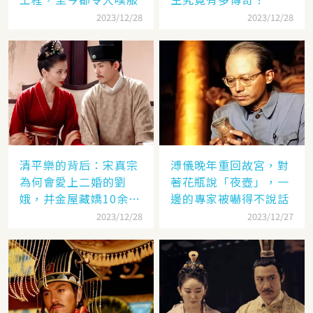
2023/12/28
2023/12/28
清平樂的背后：宋真宗
溥儀晚年重回故宮，對
為何會愛上二婚的劉
著花瓶說「夜壺」，一
娥，并金屋藏嬌10余
邊的專家被嚇得不說話
年？
2023/12/28
2023/12/27