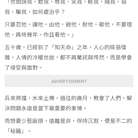
「世間謗我，欺我，辱我，笑我，輕我，賤我，惡
我，騙我，如何處治乎？
只要忍他，讓他，由他，避他，耐他，敬他，不要理
他，再待幾年。你且看他。」
五十歲，已經到了「知天命」之年，人心的險惡復
雜，人情的冷暖世故，都不再驚詫與愕然，而是學會
了接受與面對。
ADVERTISEMENT
兵來將擋，水來土掩，過往的歲月，教會了人們，解
決問題永遠是當下最重要的事情。
而想要少惹麻煩，遠離是非，保持沉默，便是不二的
「秘籍」。