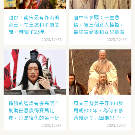
趙昚：南宋最有作為的
唐中宗李顯：一生悲
帝王，在王道和孝道之
情，被三個女人操控，
間，徘徊了25年
最終被愛妻和女兒毒殺
2023/12/27
2023/12/26
孫臏的智謀有多高明？
周文王背姜子牙800步
幫助田忌贏得賽馬比
周朝800年，為何不多
賽，只是復仇的第一步
背幾步？只因他犯了個
錯
2023/12/26
2023/12/25