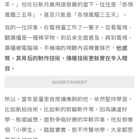
年。」但在日新月異飛速發展的當下，往往是「各領
風騷三五年」，甚至只能是「各領風騷三五天」。
我的一位同事，在電視臺工作了一輩子。從看電視、
聽廣播是一種稀罕物，到后來全面普及，再到電視、
廣播被電腦端、手機端的視聽內容掩蓋鋒芒，
他感
慨，其背后的制作技術、傳播技術更新實在令人瞠
目。
ADVERTISEMENT
所以，當年是臺里首席攝像師的他，依然堅持學習，
比如航拍技術，比如新的剪輯軟件等。因為謙虛好
學、態度誠懇，面對爭強好勝的年輕同事，他反倒像
個「小學生」，踏踏實實、默不作聲地學，大家都愿