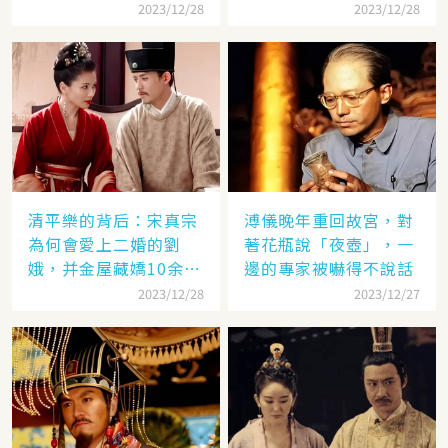
2023/12/28
2023/12/28
清平樂的背后：宋真宗
溥儀晚年重回故宮，對
為何會愛上二婚的劉
著花瓶說「夜壺」，一
娥，并金屋藏嬌10余
邊的專家被嚇得不說話
年？
2023/12/28
2023/12/27