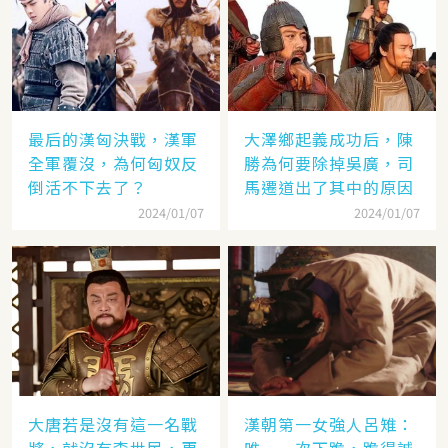
最后的漢匈決戰，漢軍
大澤鄉起義成功后，陳
全軍覆沒，為何匈奴反
勝為何要除掉吳廣，司
倒活不下去了？
馬遷道出了其中的原因
2024/01/07
2024/01/07
大唐若是沒有這一名戰
漢朝第一女強人呂雉：