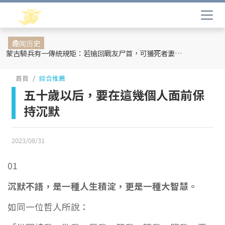
趣闻历史
蒙古騎兵有一傳統規矩：若搶回戰友尸首，可獲死者妻妾和全部牲畜
首頁
綜合推薦
五十歲以后，要在這幾個人面前保
持沉默
2023/08/31
01
沉默不語，是一種人生積淀，更是一種大智慧。
如同一位哲人所說：