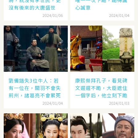
將，就沒有李世民，更
唯一一次下跪，跪得誠
沒有後來的大唐盛世
心誠意
2024/01/06
2024/01/04
劉備錯失3位牛人：若
康熙祭拜孔子，看見碑
有一位在，關羽不會失
文遲遲不跪，大臣遮住
荊州，諸葛亮不會累死
一個字后，他立刻下跪
2024/01/04
2024/01/03