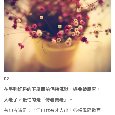
02
在爭強好勝的下屬面前保持沉默，避免被厭棄。
人老了，最怕的是「倚老賣老」。
有句古詩是：「江山代有才人出，各領風騷數百