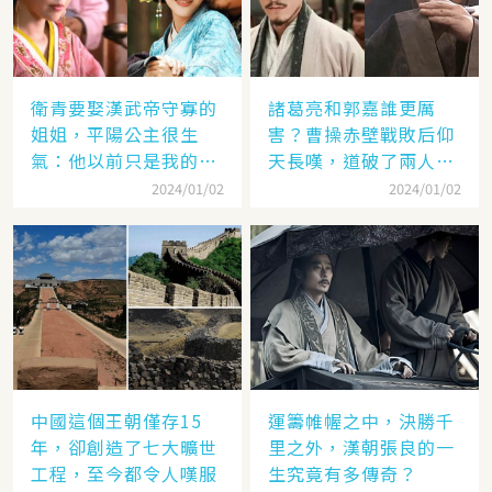
衛青要娶漢武帝守寡的
諸葛亮和郭嘉誰更厲
姐姐，平陽公主很生
害？曹操赤壁戰敗后仰
氣：他以前只是我的奴
天長嘆，道破了兩人高
隸
低
2024/01/02
2024/01/02
中國這個王朝僅存15
運籌帷幄之中，決勝千
年，卻創造了七大曠世
里之外，漢朝張良的一
工程，至今都令人嘆服
生究竟有多傳奇？