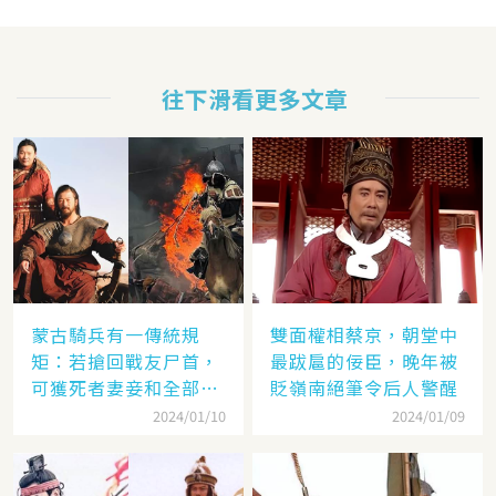
往下滑看更多文章
蒙古騎兵有一傳統規
雙面權相蔡京，朝堂中
矩：若搶回戰友尸首，
最跋扈的佞臣，晚年被
可獲死者妻妾和全部牲
貶嶺南絕筆令后人警醒
畜
2024/01/10
2024/01/09