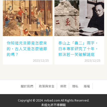
你知道元旦節是怎麼來
泰山上「蟲二」兩字，
的，古人又是怎麼過節
日本專家研究了十年，
的嗎？
郭沫若一笑破解謎底
2023/12/25
2023/12/25
關於我們
政策與安全
條款
隱私
版權
Copyright © 2024. nvbad.com All Rights Reserved.
未經允許不得轉載