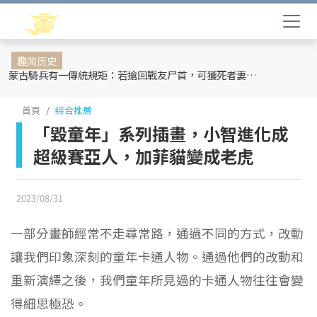
趣闻历史
蒙古騎兵有一傳統規矩：若搶回戰友尸首，可獲死者妻妾和全部牲畜
首頁
綜合推薦
「毀童年」系列插畫，小智進化成
超級賽亞人，加菲貓變成老虎
2023/08/31
一部分畫師經常不走尋常路，通過不同的方式，改動
讓我們印象深刻的童年卡通人物。通過他們的改動和
重新演繹之後，我們童年所見過的卡通人物往往會變
得細思極恐。