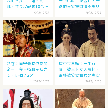
為何會愛上二婚的劉
著花瓶說「夜壺」，一
娥，并金屋藏嬌10余
邊的專家被嚇得不說話
年？
2023/12/28
2023/12/27
趙昚：南宋最有作為的
唐中宗李顯：一生悲
帝王，在王道和孝道之
情，被三個女人操控，
間，徘徊了25年
最終被愛妻和女兒毒殺
2023/12/27
2023/12/26