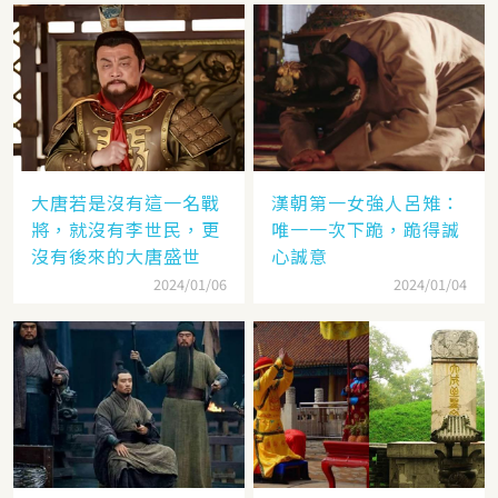
大唐若是沒有這一名戰
漢朝第一女強人呂雉：
將，就沒有李世民，更
唯一一次下跪，跪得誠
沒有後來的大唐盛世
心誠意
2024/01/06
2024/01/04