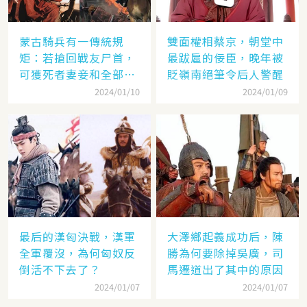
蒙古騎兵有一傳統規
雙面權相蔡京，朝堂中
矩：若搶回戰友尸首，
最跋扈的佞臣，晚年被
可獲死者妻妾和全部牲
貶嶺南絕筆令后人警醒
畜
2024/01/10
2024/01/09
最后的漢匈決戰，漢軍
大澤鄉起義成功后，陳
全軍覆沒，為何匈奴反
勝為何要除掉吳廣，司
倒活不下去了？
馬遷道出了其中的原因
2024/01/07
2024/01/07