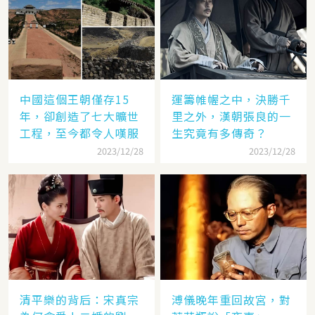
中國這個王朝僅存15
運籌帷幄之中，決勝千
年，卻創造了七大曠世
里之外，漢朝張良的一
工程，至今都令人嘆服
生究竟有多傳奇？
2023/12/28
2023/12/28
清平樂的背后：宋真宗
溥儀晚年重回故宮，對