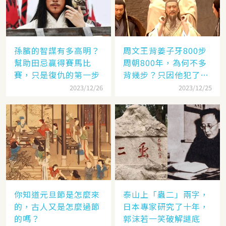
孫臏的智謀有多高明？
周文王背姜子牙800步
幫助田忌贏得賽馬比
周朝800年，為何不多
賽，只是復仇的第一步
背幾步？只因他犯了個
錯
2023/12/26
2023/12/25
你知道元旦節是怎麼來
泰山上「蟲二」兩字，
的，古人又是怎麼過節
日本專家研究了十年，
的嗎？
郭沫若一笑破解謎底