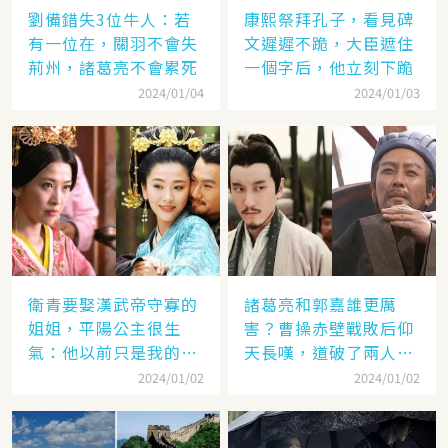
劉備錯失3位牛人：若
康熙祭拜孔子，看見碑
有一位在，關羽不會失
文遲遲不跪，大臣遮住
荊州，諸葛亮不會累死
一個字后，他立刻下跪
2024/01/04
2024/01/03
衛青要娶漢武帝守寡的
諸葛亮和郭嘉誰更厲
姐姐，平陽公主很生
害？曹操赤壁戰敗后仰
氣：他以前只是我的奴
天長嘆，道破了兩人高
隸
低
2024/01/02
2024/01/02