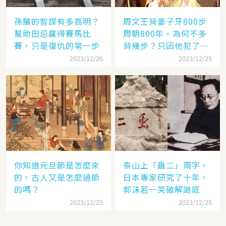
孫臏的智謀有多高明？
周文王背姜子牙800步
幫助田忌贏得賽馬比
周朝800年，為何不多
賽，只是復仇的第一步
背幾步？只因他犯了個
錯
2023/12/26
2023/12/25
你知道元旦節是怎麼來
泰山上「蟲二」兩字，
的，古人又是怎麼過節
日本專家研究了十年，
的嗎？
郭沫若一笑破解謎底
2023/12/25
2023/12/25