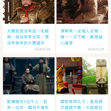
大唐若是沒有這一名戰
漢朝第一女強人呂雉：
將，就沒有李世民，更
唯一一次下跪，跪得誠
沒有後來的大唐盛世
心誠意
2024/01/06
2024/01/04
劉備錯失3位牛人：若
康熙祭拜孔子，看見碑
有一位在，關羽不會失
文遲遲不跪，大臣遮住