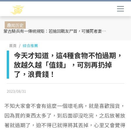
趣闻历史
蒙古騎兵有一傳統規矩：若搶回戰友尸首，可獲死者妻妾和全部牲畜
首頁
綜合推薦
今天才知道，這4種食物不怕過期，
放越久越「值錢」，可別再扔掉
了，浪費錢！
2023/08/31
不知大家會不會有這麼一個壞毛病，就是喜歡囤貨，
因為買的東西太多了，到后面卻沒吃完，之后放著放
著就過期了，迫不得已就得將其丟掉，心里又會覺得