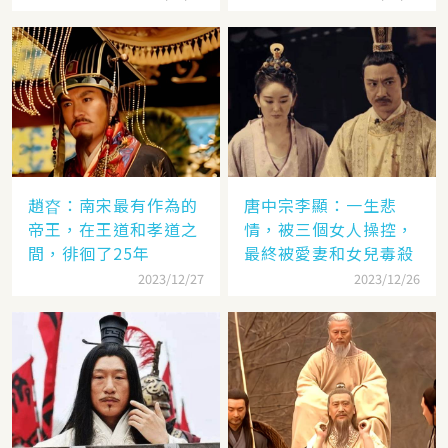
趙昚：南宋最有作為的
唐中宗李顯：一生悲
帝王，在王道和孝道之
情，被三個女人操控，
間，徘徊了25年
最終被愛妻和女兒毒殺
2023/12/27
2023/12/26