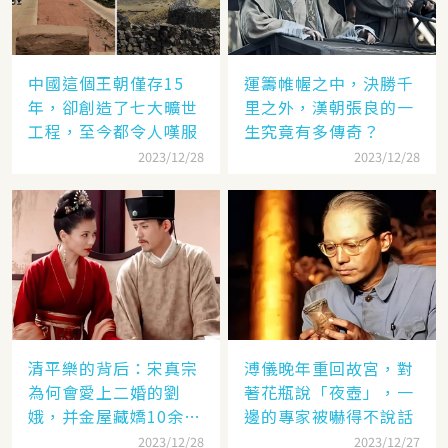
中國這個王朝僅存15
運籌帷幄之中，決勝千
年，卻創造了七大曠世
里之外，漢朝張良的一
工程，至今都令人嘆服
生究竟有多傳奇？
2023/12/28
2023/12/28
清平樂的背后：宋真宗
溥儀晚年重回故宮，對
為何會愛上二婚的劉
著花瓶說「夜壺」，一
娥，并金屋藏嬌10余
邊的專家被嚇得不說話
年？
2023/12/28
2023/12/27