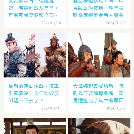
蒙古騎兵有一傳統規
雙面權相蔡京，朝堂中
矩：若搶回戰友尸首，
最跋扈的佞臣，晚年被
可獲死者妻妾和全部牲
貶嶺南絕筆令后人警醒
畜
2024/01/10
2024/01/09
最后的漢匈決戰，漢軍
大澤鄉起義成功后，陳
全軍覆沒，為何匈奴反
勝為何要除掉吳廣，司
倒活不下去了？
馬遷道出了其中的原因
2024/01/07
2024/01/07