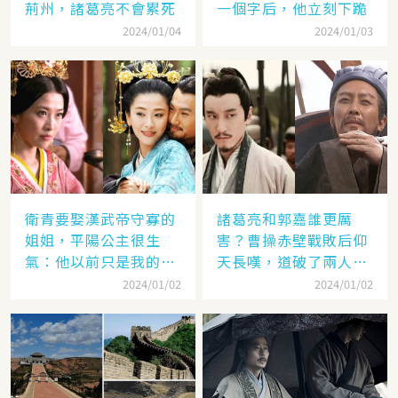
荊州，諸葛亮不會累死
一個字后，他立刻下跪
2024/01/04
2024/01/03
衛青要娶漢武帝守寡的
諸葛亮和郭嘉誰更厲
姐姐，平陽公主很生
害？曹操赤壁戰敗后仰
氣：他以前只是我的奴
天長嘆，道破了兩人高
隸
低
2024/01/02
2024/01/02