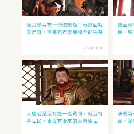
蒙古騎兵有一傳統規矩：若搶回戰
雙面權
友尸首，可獲死者妻妾和全部牲畜
臣，晚
2024/01/10
大唐若是沒有這一名戰將，就沒有
漢朝第
李世民，更沒有後來的大唐盛世
跪，跪