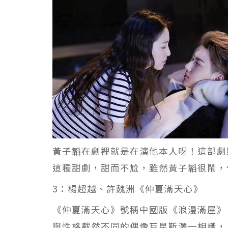
黃子韜在劇裡就是在演他本人呀！這部劇
這種甜劇，甜而不尬，雖然黃子韜很鬧，
3：楊超越、許魏洲《仲夏滿天心》
《仲夏滿天心》號稱中國版《浪漫滿屋》
與性格截然不同的偶像巨星靳澤一相識，