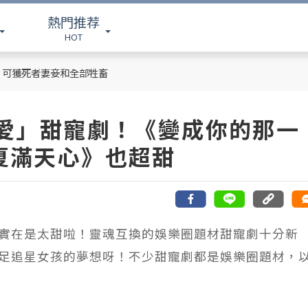
熱門推荐
HOT
，可獲死者妻妾和全部牲畜
戀愛」甜寵劇！《變成你的那一
夏滿天心》也超甜
實在是太甜啦！靈魂互換的娛樂圈題材甜寵劇十分新
足追星女孩的夢想呀！不少甜寵劇都是娛樂圈題材，