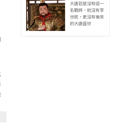
大唐若是沒有這一
名戰將，就沒有李
世民，更沒有後來
的大唐盛世
劇
真
事
量