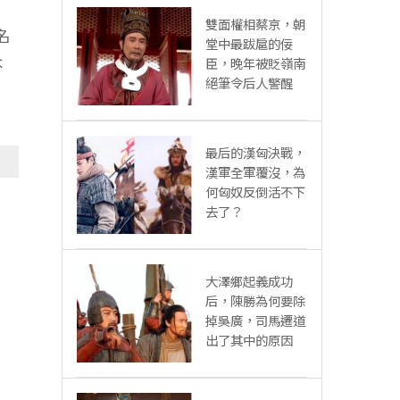
雙面權相蔡京，朝
名
堂中最跋扈的佞
不
臣，晚年被貶嶺南
絕筆令后人警醒
最后的漢匈決戰，
漢軍全軍覆沒，為
何匈奴反倒活不下
去了？
大澤鄉起義成功
后，陳勝為何要除
掉吳廣，司馬遷道
出了其中的原因