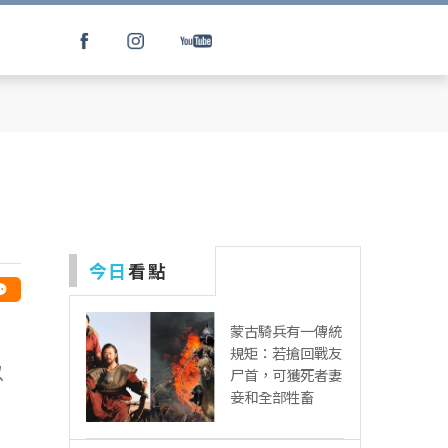
今日
看點
蒙古騎兵有一傳統
規矩：若搶回戰友
以
尸首，可獲死者妻
妾和全部牲畜