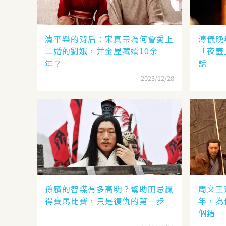
清平樂的背后：宋真宗為何會愛上
溥儀晚
二婚的劉娥，并金屋藏嬌10余
「夜壺
年？
話
2023/12/28
孫臏的智謀有多高明？幫助田忌贏
周文王
得賽馬比賽，只是復仇的第一步
年，為
個錯