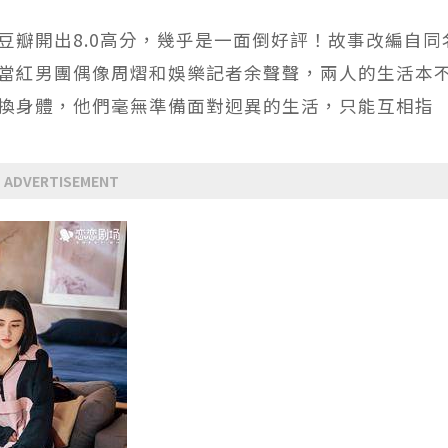
豆瓣開出8.0高分，幾乎是一面倒好評！故事改編自同
當紅男團偶像周熠和娛樂記者余聲聲，兩人的生活本
換身體，他們毫無準備面對迥異的生活，只能互相指
ADVERTISEMENT