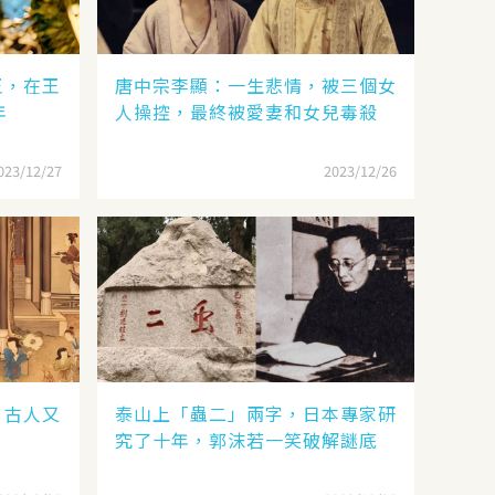
王，在王
唐中宗李顯：一生悲情，被三個女
年
人操控，最終被愛妻和女兒毒殺
023/12/27
2023/12/26
，古人又
泰山上「蟲二」兩字，日本專家研
究了十年，郭沫若一笑破解謎底