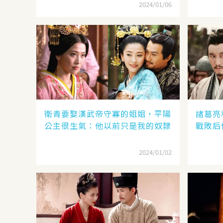
2024/01/06
衛青要娶漢武帝守寡的姐姐，平陽
諸葛亮
公主很生氣：他以前只是我的奴隸
戰敗后
2024/01/02