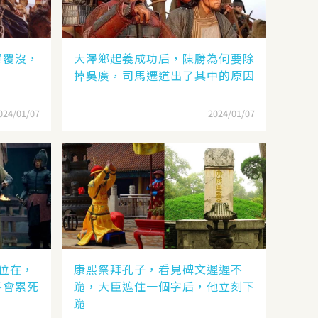
軍覆沒，
大澤鄉起義成功后，陳勝為何要除
？
掉吳廣，司馬遷道出了其中的原因
024/01/07
2024/01/07
位在，
康熙祭拜孔子，看見碑文遲遲不
不會累死
跪，大臣遮住一個字后，他立刻下
跪