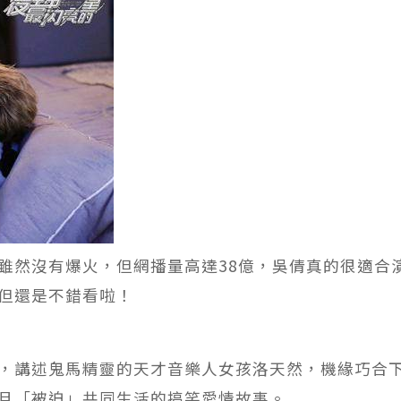
雖然沒有爆火，但網播量高達38億，吳倩真的很適合
但還是不錯看啦！
，講述鬼馬精靈的天才音樂人女孩洛天然，機緣巧合
且「被迫」共同生活的搞笑愛情故事。