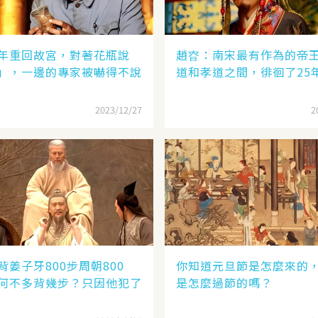
年重回故宮，對著花瓶說
趙昚：南宋最有作為的帝
」，一邊的專家被嚇得不說
道和孝道之間，徘徊了25
2023/12/27
2
背姜子牙800步周朝800
你知道元旦節是怎麼來的
何不多背幾步？只因他犯了
是怎麼過節的嗎？