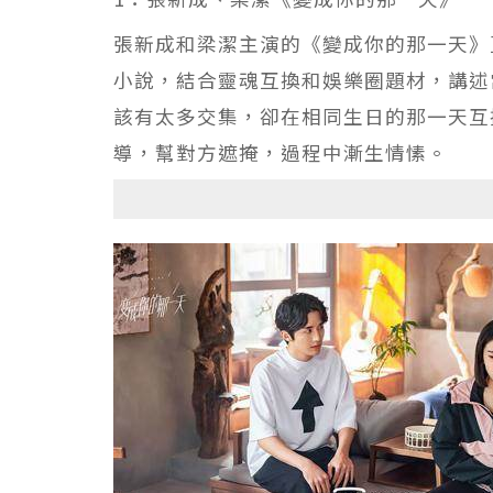
張新成和梁潔主演的《變成你的那一天》
小說，結合靈魂互換和娛樂圈題材，講述
該有太多交集，卻在相同生日的那一天互
導，幫對方遮掩，過程中漸生情愫。