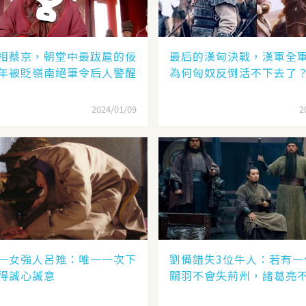
相蔡京，朝堂中最跋扈的佞
最后的漢匈決戰，漢軍全
年被貶嶺南絕筆令后人警醒
為何匈奴反倒活不下去了
2024/01/09
2
一女強人呂雉：唯一一次下
劉備錯失3位牛人：若有一
得誠心誠意
關羽不會失荊州，諸葛亮