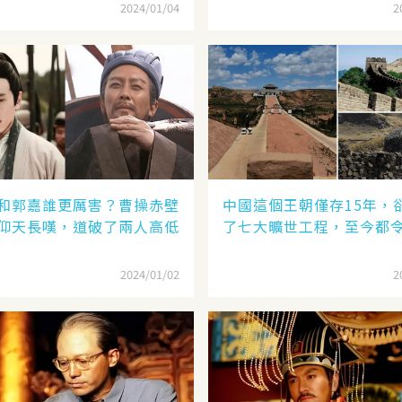
2024/01/04
2
和郭嘉誰更厲害？曹操赤壁
中國這個王朝僅存15年，
仰天長嘆，道破了兩人高低
了七大曠世工程，至今都
2024/01/02
2