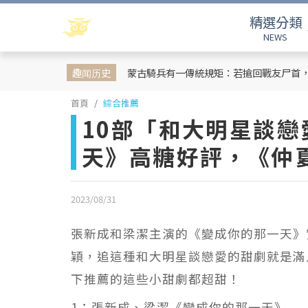
精選分類
NEWS
趣闻历史
蒙古騎兵有一傳統規矩：若搶回戰友尸首
首頁
綜合推薦
10部「和大明星談
天》高糖好評，《仲
2023/08/31
張新成和梁潔主演的《變成你的那一天》
穎，追這種和大明星談戀愛的甜劇就是滿
下推薦的這些小甜劇都超甜！
1：張新成、梁潔《變成你的那一天》