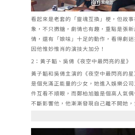
看起來是老套的「靈魂互換」梗，但故事
象，不只撒糖，劇情也有趣，重點是張新
情，還有「娘味」十足的動作，看得劇迷
因他惟妙惟肖的演技大加分！
2：黃子韜、吳倩《夜空中最閃亮的星》
黃子韜和吳倩主演的《夜空中最閃亮的星
是個充滿正能量的少女，她進入娛樂公司
件互看不順眼，而鄭柏旭雖是個高人氣偶
不斷影響他，他漸漸發現自己離不開她，