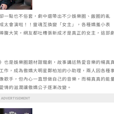
卻一點也不俗套，劇中還帶出不少娛樂圈、飯圈的亂
成太會演啦！！靈魂互換變「女主」，各種嬌羞小表
捧腹大笑，網友都吐槽張新成才是真正的女主，這部
》也是娛樂圈題材甜寵劇，故事講述熱愛音樂的楊真
工作，成為傲嬌大明星鄭柏旭的小助理，兩人因各種
像歌手，但內心一直想做自己的音樂，而楊真真的能
愛情的滋潤讓傲嬌公子逐漸改變。
ADVERTISEMENT